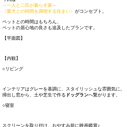
～一人と二匹が暮らす家～
〈愛犬との時間を満喫する住まい〉
がコンセプト。
ペットとの時間はもちろん、
ペットの居心地の良さも追及したプランです。
【平面図】
【内観】
○リビング
インテリアはグレーを基調に、スタイリッシュな雰囲気に。
掃出し窓から、土や芝生で作る
ドッグラン
へ繋がります。
○寝室
スクリーンを取り付け、おやすみ前に映画鑑賞♪